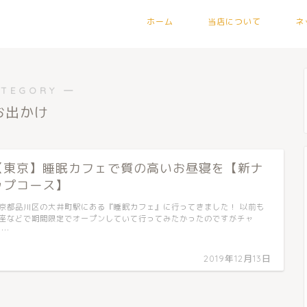
ホーム
当店について
ネ
ATEGORY ―
お出かけ
【東京】睡眠カフェで質の高いお昼寝を【新ナ
ップコース】
京都品川区の大井町駅にある『睡眠カフェ』に行ってきました！ 以前も
座などで期間限定でオープンしていて行ってみたかったのですがチャ
 …
2019年12月13日