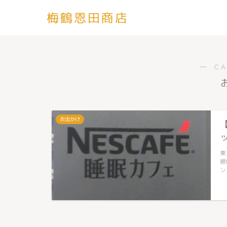
梅鶴恩田商店
― C
お出かけ
東
銀
ン