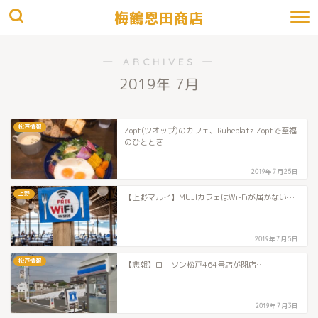
梅鶴恩田商店
― ARCHIVES ―
2019年 7月
松戸情報
Zopf(ツオップ)のカフェ、Ruheplatz Zopfで至福
のひととき
2019年7月25日
上野
【上野マルイ】MUJIカフェはWi-Fiが届かない…
2019年7月5日
松戸情報
【悲報】ローソン松戸464号店が閉店…
2019年7月3日