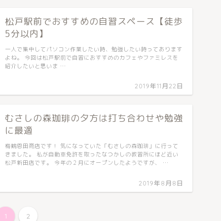
松戸駅前でおすすめの自習スペース【徒歩
5分以内】
一人で集中してパソコン作業したい時、勉強したい時ってあります
よね。 今回は松戸駅前で自習におすすめのカフェやファミレスを
紹介したいと思いま …
2019年11月22日
むさしの森珈琲の夕方は打ち合わせや勉強
に最適
梅鶴恩田商店です！ 気になっていた「むさしの森珈琲」に行って
きました。 私が自動車免許を取ったなつかしの教習所にほど近い
松戸新田店です。 今年の２月にオープンしたようですが、 …
2019年8月8日
1
2