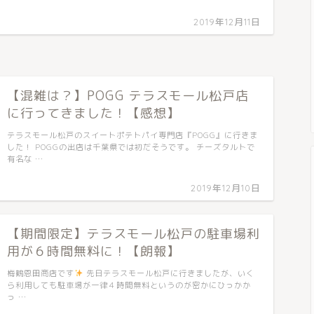
2019年12月11日
【混雑は？】POGG テラスモール松戸店
に行ってきました！【感想】
テラスモール松戸のスイートポテトパイ専門店『POGG』に行きま
した！ POGGの出店は千葉県では初だそうです。 チーズタルトで
有名な …
2019年12月10日
【期間限定】テラスモール松戸の駐車場利
用が６時間無料に！【朗報】
梅鶴恩田商店です
先日テラスモール松戸に行きましたが、いく
ら利用しても駐車場が一律４時間無料というのが密かにひっかか
っ …