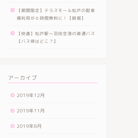
新松戸まつりまであと
【期間限定】テラスモール松戸の駐車
んでいます。
https://umezuru.c
場利用が６時間無料に！【朗報】
…
【快適】松戸駅〜羽田空港の直通バス
【バス停はどこ？】
アーカイブ
2019年12月
2019年11月
2019年8月