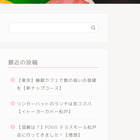
店舗情報
縁日の景品に
そろそろ夏祭りの準備
最近の投稿
した残念賞にもうまい
ちょっとうれしくない
【東京】睡眠カフェで質の高いお昼寝
を【新ナップコース】
リンガーハットのランチは良コスパ
【イトーヨーカドー松戸】
【混雑は？】POGG テラスモール松戸
店舗情報
【2019年】
店に行ってきました！【感想】