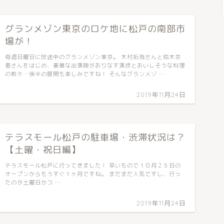
グランメゾン東京のロケ地に松戸の南部市
場が！
毎週日曜日に放送中のグランメゾン東京。 木村拓哉さんと鈴木京
香さんをはじめ、豪華な出演陣がおりなす演技とおいしそうな料理
の数々…後半の展開も楽しみですね！ そんなグランメゾ …
2019年11月24日
テラスモール松戸の駐車場・渋滞状況は？
【土曜・祝日編】
テラスモール松戸に行ってきました！ 早いもので１０月２５日の
オープンからもうすぐ１ヶ月ですね。 まだまだ人気ですし、行っ
たのが土曜日かつ …
2019年11月24日